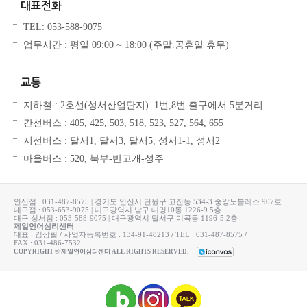
대표전화
TEL: 053-588-9075
업무시간 : 평일 09:00 ~ 18:00 (주말.공휴일 휴무)
교통
지하철 : 2호선(성서산업단지) 1번,8번 출구에서 5분거리
간선버스 : 405, 425, 503, 518, 523, 527, 564, 655
지선버스 : 달서1, 달서3, 달서5, 성서1-1, 성서2
마을버스 : 520, 북부-반고개-성주
안산점 : 031-487-8575 | 경기도 안산시 단원구 고잔동 534-3 중앙노블레스 907호
대구점 : 053-653-9075 | 대구광역시 남구 대명10동 1226-9 5층
대구 성서점 : 053-588-9075 | 대구광역시 달서구 이곡동 1196-5 2층
제일언어심리센터
대표 : 김상필
/
사업자등록번호 : 134-91-48213
/
TEL : 031-487-8575
/
FAX : 031-486-7532
COPYRIGHT © 제일언어심리센터 ALL RIGHTS RESERVED.